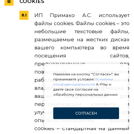
COOKIES
ИП Примако А.С. использует
файлы cookies. Файлы cookies – это
небольшие текстовые файлы,
размещаемые на жестких дисках
вашего компьютера во время
посещения сайтов,
предназначенные для
повышения эффективности
Нажимая на кнопку "Согласен", вы
работы сайтов, а также получения
принимаете условия
Политики
конфиденциальности
A-Play и
владельцем сайта информации о
даете свое согласие на
обработку персональных данных.
ваших предпочтениях, для
персонализации контента и
улучшения пользовательского
СОГЛАСЕН
опыта.Использование файлов
cookies – стандартная на данный